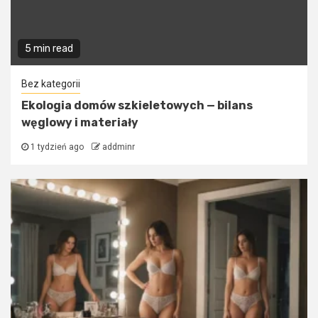
5 min read
Bez kategorii
Ekologia domów szkieletowych — bilans
węglowy i materiały
1 tydzień ago
addminr