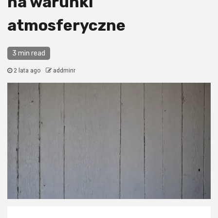
na warunki
atmosferyczne
3 min read
2 lata ago
addminr