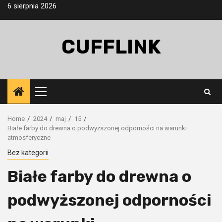
Skip
6 sierpnia 2026
to
content
CUFFLINK
Primary
Menu
Home
2024
maj
15
Białe farby do drewna o podwyższonej odporności na warunki
atmosferyczne
Bez kategorii
Białe farby do drewna o
podwyższonej odporności