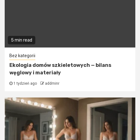
5 min read
Bez kategorii
Ekologia domów szkieletowych — bilans
węglowy i materiały
1 tydzień ago
addminr