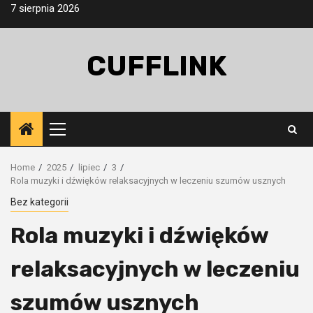
Skip
7 sierpnia 2026
to
content
CUFFLINK
Primary
Menu
Home
2025
lipiec
3
Rola muzyki i dźwięków relaksacyjnych w leczeniu szumów usznych
Bez kategorii
Rola muzyki i dźwięków
relaksacyjnych w leczeniu
szumów usznych