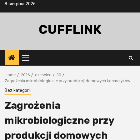
Skip
8 sierpnia 2026
to
content
CUFFLINK
Primary
Menu
Home
2026
czerwiec
30
Zagrożenia mikrobiologiczne przy produkcji domowych kosmetyków
Bez kategorii
Zagrożenia
mikrobiologiczne przy
produkcji domowych