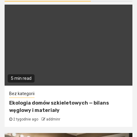
5 min read
Bez kategorii
Ekologia domów szkieletowych — bilans
węglowy i materiały
2 tygodnie ago
addminr