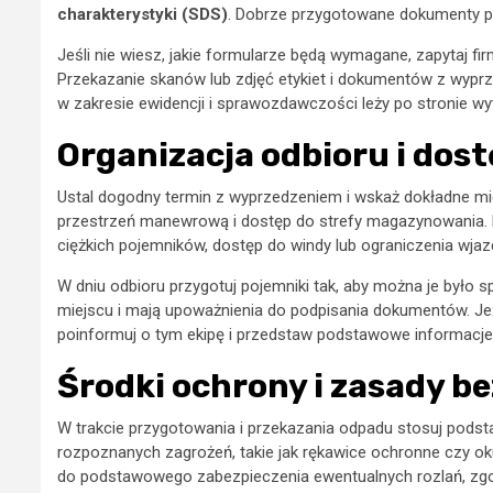
charakterystyki (SDS)
. Dobrze przygotowane dokumenty pr
Jeśli nie wiesz, jakie formularze będą wymagane, zapytaj fi
Przekazanie skanów lub zdjęć etykiet i dokumentów z wyprz
w zakresie ewidencji i sprawozdawczości leży po stronie w
Organizacja odbioru i dos
Ustal dogodny termin z wyprzedzeniem i wskaż dokładne mi
przestrzeń manewrową i dostęp do strefy magazynowania. P
ciężkich pojemników, dostęp do windy lub ograniczenia wja
W dniu odbioru przygotuj pojemniki tak, aby można je było 
miejscu i mają upoważnienia do podpisania dokumentów. Je
poinformuj o tym ekipę i przedstaw podstawowe informacje z
Środki ochrony i zasady b
W trakcie przygotowania i przekazania odpadu stosuj pod
rozpoznanych zagrożeń, takie jak rękawice ochronne czy oku
do podstawowego zabezpieczenia ewentualnych rozlań, zgodn