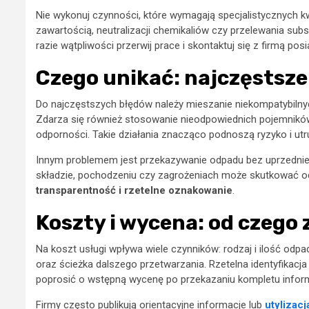
Nie wykonuj czynności, które wymagają specjalistycznych kwa
zawartością, neutralizacji chemikaliów czy przelewania subs
razie wątpliwości przerwij prace i skontaktuj się z firmą p
Czego unikać: najczęstsz
Do najczęstszych błędów należy mieszanie niekompatybilnych 
Zdarza się również stosowanie nieodpowiednich pojemnikó
odporności. Takie działania znacząco podnoszą ryzyko i utru
Innym problemem jest przekazywanie odpadu bez uprzedniej w
składzie, pochodzeniu czy zagrożeniach może skutkować 
transparentność i rzetelne oznakowanie
.
Koszty i wycena: od czego 
Na koszt usługi wpływa wiele czynników: rodzaj i ilość odp
oraz ścieżka dalszego przetwarzania. Rzetelna identyfikacja
poprosić o wstępną wycenę po przekazaniu kompletu informac
Firmy często publikują orientacyjne informacje lub
utylizac