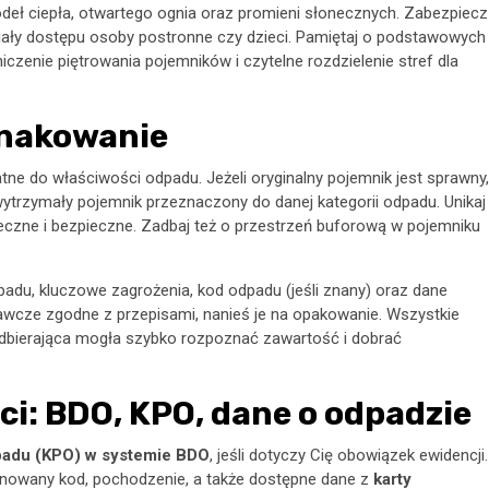
ródeł ciepła, otwartego ognia oraz promieni słonecznych. Zabezpiecz
 miały dostępu osoby postronne czy dzieci. Pamiętaj o podstawowych
iczenie piętrowania pojemników i czytelne rozdzielenie stref dla
znakowanie
e do właściwości odpadu. Jeżeli oryginalny pojemnik jest sprawny,
wytrzymały pojemnik przeznaczony do danej kategorii odpadu. Unikaj
ieczne i bezpieczne. Zadbaj też o przestrzeń buforową w pojemniku
adu, kluczowe zagrożenia, kod odpadu (jeśli znany) oraz dane
awcze zgodne z przepisami, nanieś je na opakowanie. Wszystkie
odbierająca mogła szybko rozpoznać zawartość i dobrać
i: BDO, KPO, dane o odpadzie
padu (KPO) w systemie BDO
, jeśli dotyczy Cię obowiązek ewidencji.
ponowany kod, pochodzenie, a także dostępne dane z
karty