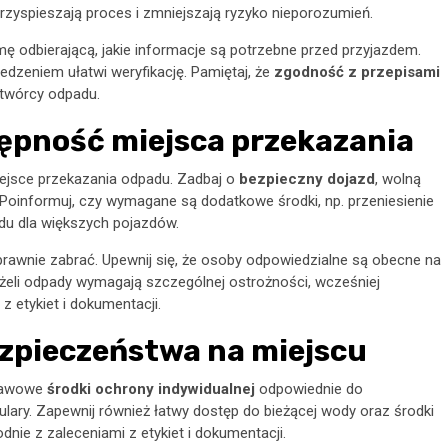
zyspieszają proces i zmniejszają ryzyko nieporozumień.
rmę odbierającą, jakie informacje są potrzebne przed przyjazdem.
edzeniem ułatwi weryfikację. Pamiętaj, że
zgodność z przepisami
ytwórcy odpadu.
tępność miejsca przekazania
ejsce przekazania odpadu. Zadbaj o
bezpieczny dojazd
, wolną
oinformuj, czy wymagane są dodatkowe środki, np. przeniesienie
zdu dla większych pojazdów.
sprawnie zabrać. Upewnij się, że osoby odpowiedzialne są obecne na
żeli odpady wymagają szczególnej ostrożności, wcześniej
 etykiet i dokumentacji.
ezpieczeństwa na miejscu
stawowe
środki ochrony indywidualnej
odpowiednie do
lary. Zapewnij również łatwy dostęp do bieżącej wody oraz środki
ie z zaleceniami z etykiet i dokumentacji.