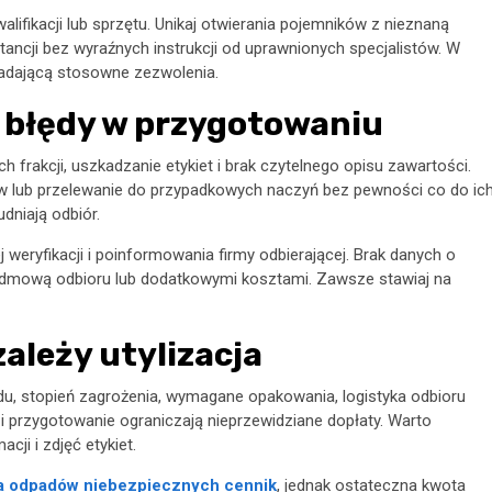
lifikacji lub sprzętu. Unikaj otwierania pojemników z nieznaną
tancji bez wyraźnych instrukcji od uprawnionych specjalistów. W
osiadającą stosowne zezwolenia.
e błędy w przygotowaniu
frakcji, uszkadzanie etykiet i brak czytelnego opisu zawartości.
w lub przelewanie do przypadkowych naczyń bez pewności co do ic
dniają odbiór.
eryfikacji i poinformowania firmy odbierającej. Brak danych o
odmową odbioru lub dodatkowymi kosztami. Zawsze stawiaj na
zależy utylizacja
adu, stopień zagrożenia, wymagane opakowania, logistyka odbioru
 i przygotowanie ograniczają nieprzewidziane dopłaty. Warto
ji i zdjęć etykiet.
ja odpadów niebezpiecznych cennik
, jednak ostateczna kwota