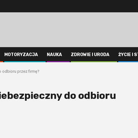
MOTORYZACJA
NAUKA
ZDROWIE I URODA
ŻYCIE I 
 odbioru przez firmę?
iebezpieczny do odbioru