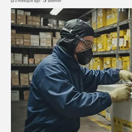
3 miesiące ago
addminr