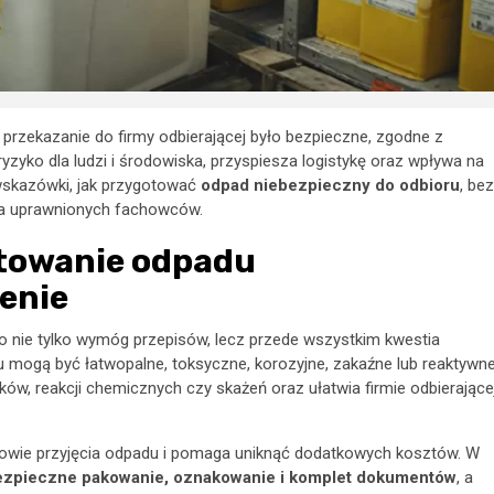
przekazanie do firmy odbierającej było bezpieczne, zgodne z
zyko dla ludzi i środowiska, przyspiesza logistykę oraz wpływa na
wskazówki, jak przygotować
odpad niebezpieczny do odbioru
, bez
la uprawnionych fachowców.
otowanie odpadu
enie
o nie tylko wymóg przepisów, lecz przede wszystkim kwestia
u mogą być łatwopalne, toksyczne, korozyjne, zakaźne lub reaktywne
ów, reakcji chemicznych czy skażeń oraz ułatwia firmie odbierające
mowie przyjęcia odpadu i pomaga uniknąć dodatkowych kosztów. W
 bezpieczne pakowanie, oznakowanie i komplet dokumentów
, a