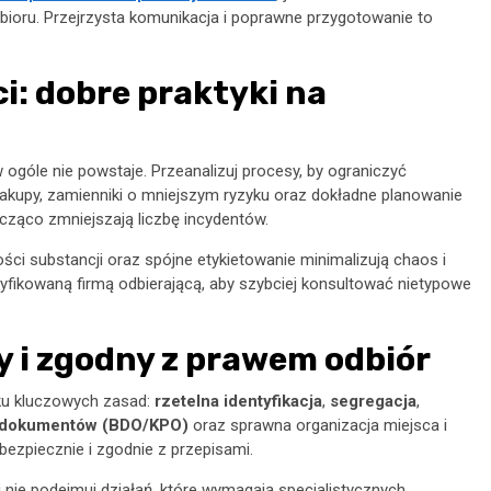
ioru. Przejrzysta komunikacja i poprawne przygotowanie to
ci: dobre praktyki na
 ogóle nie powstaje. Przeanalizuj procesy, by ograniczyć
kupy, zamienniki o mniejszym ryzyku oraz dokładne planowanie
ząco zmniejszają liczbę incydentów.
i substancji oraz spójne etykietowanie minimalizują chaos i
tyfikowaną firmą odbierającą, aby szybciej konsultować nietypowe
 i zgodny z prawem odbiór
ku kluczowych zasad:
rzetelna identyfikacja
,
segregacja
,
dokumentów (BDO/KPO)
oraz sprawna organizacja miejsca i
bezpiecznie i zgodnie z przepisami.
i nie podejmuj działań, które wymagają specjalistycznych