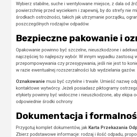
Wybierz stabilne, suche i wentylowane miejsce, z dala od ź
powierzchnię przed wyciekiem i zapewnij, by do strefy nie
środkach ostrożności, takich jak utrzymanie porządku, ogran
poszczególnych rodzajów odpadów.
Bezpieczne pakowanie i o
Opakowanie powinno być szczelne, nieuszkodzone i adekwatn
najczęściej to najlepszy wybór. W innym wypadku zastosuj 
przepompowywania czy przesypywania, jeśli nie jest to kon
w razie ewentualnej rozszerzalności lub wydzielania gazów.
Oznakowanie
musi być czytelne i trwałe. Umieść nazwę odp
kontaktowe wytwórcy. Jeżeli posiadasz piktogramy ostrzeg
etykiety powinny być widoczne i nieuszkodzone, aby ekipa 
odpowiednie środki ochrony.
Dokumentacja i formalnośc
Przygotuj komplet dokumentów, jak
Karta Przekazania Od
Zbierz podstawowe informacje: rodzaj i ilość odpadu, pro