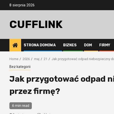
Skip
8 sierpnia 2026
to
content
CUFFLINK
STRONA DOMOWA
BIZNES
DOM
FIRMY
Home
2026
maj
21
Jak przygotować odpad niebezpieczny do
Bez kategorii
Jak przygotować odpad n
przez firmę?
6 min read