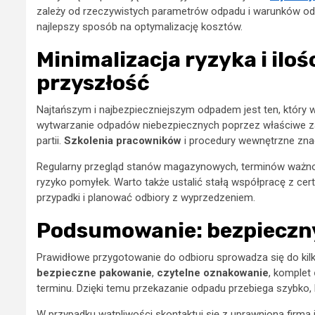
zależy od rzeczywistych parametrów odpadu i warunków odb
najlepszy sposób na optymalizację kosztów.
Minimalizacja ryzyka i iloś
przyszłość
Najtańszym i najbezpieczniejszym odpadem jest ten, który w
wytwarzanie odpadów niebezpiecznych poprzez właściwe za
partii.
Szkolenia pracowników
i procedury wewnętrzne znac
Regularny przegląd stanów magazynowych, terminów ważnośc
ryzyko pomyłek. Warto także ustalić stałą współpracę z cer
przypadki i planować odbiory z wyprzedzeniem.
Podsumowanie: bezpieczny
Prawidłowe przygotowanie do odbioru sprowadza się do kil
bezpieczne pakowanie
,
czytelne oznakowanie
, komplet
terminu. Dzięki temu przekazanie odpadu przebiega szybko, 
W przypadku wątpliwości skontaktuj się z uprawnioną firmą 