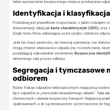
także wyznaczenie bezpiecznego miejsca przekazania odpad
Identyfikacja i klasyfikac
Podstawą jest prawidłowe rozpoznanie, z jakim rodzajem od
dokumentacji, takiej jak
karta charakterystyki (SDS)
, oraz
Dzięki temu firma odbierająca oceni ryzyko i dobierze odpow
Jeśli nie masz pewności, nie mieszaj substancji i nie dokon
mogą zmienić właściwości odpadu (np. rozcieńczanie, neutral
posiadającą odpowiednie zezwolenia.
Bezpieczna identyfi
determinuje cały proces odbioru.
Segregacja i tymczasowe
odbiorem
Różne frakcje odpadów niebezpiecznych magazynuj osobno. 
łącz odpadów w „mieszanki niewiadomego składu”. Taka
se
chemicznych i ułatwia bezpieczny transport. Najlepszą prak
opakowaniach, o ile są nienaruszone i przeznaczone do tego