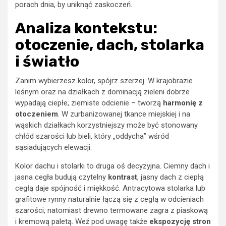
porach dnia, by uniknąć zaskoczeń.
Analiza kontekstu:
otoczenie, dach, stolarka
i światło
Zanim wybierzesz kolor, spójrz szerzej. W krajobrazie
leśnym oraz na działkach z dominacją zieleni dobrze
wypadają ciepłe, ziemiste odcienie – tworzą
harmonię z
otoczeniem
. W zurbanizowanej tkance miejskiej i na
wąskich działkach korzystniejszy może być stonowany
chłód szarości lub bieli, który „oddycha” wśród
sąsiadujących elewacji.
Kolor dachu i stolarki to druga oś decyzyjna. Ciemny dach i
jasna cegła budują czytelny
kontrast
, jasny dach z ciepłą
cegłą daje spójność i miękkość. Antracytowa stolarka lub
grafitowe rynny naturalnie łączą się z cegłą w odcieniach
szarości, natomiast drewno termowane zagra z piaskową
i kremową paletą. Weź pod uwagę także
ekspozycję stron