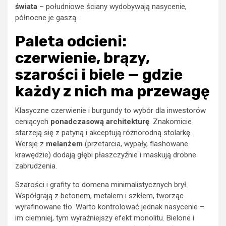
świata
– południowe ściany wydobywają nasycenie,
północne je gaszą.
Paleta odcieni:
czerwienie, brązy,
szarości i biele — gdzie
każdy z nich ma przewagę
Klasyczne czerwienie i burgundy to wybór dla inwestorów
ceniących
ponadczasową architekturę
. Znakomicie
starzeją się z patyną i akceptują różnorodną stolarkę.
Wersje z
melanżem
(przetarcia, wypały, flashowane
krawędzie) dodają głębi płaszczyźnie i maskują drobne
zabrudzenia.
Szarości i grafity to domena minimalistycznych brył.
Współgrają z betonem, metalem i szkłem, tworząc
wyrafinowane tło. Warto kontrolować jednak nasycenie –
im ciemniej, tym wyraźniejszy efekt monolitu. Bielone i