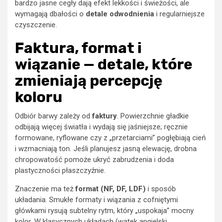
bardzo jasne cegły dają efekt lekkości i świeżości, ale
wymagają dbałości o
detale odwodnienia
i regularniejsze
czyszczenie.
Faktura, format i
wiązanie — detale, które
zmieniają percepcję
koloru
Odbiór barwy zależy od
faktury
. Powierzchnie gładkie
odbijają więcej światła i wydają się jaśniejsze; ręcznie
formowane, ryflowane czy z „przetarciami” pogłębiają cień
i wzmacniają ton. Jeśli planujesz jasną elewację, drobna
chropowatość pomoże ukryć zabrudzenia i doda
plastyczności płaszczyźnie.
Znaczenie ma też
format (NF, DF, LDF)
i sposób
układania. Smukłe formaty i wiązania z cofniętymi
główkami rysują subtelny rytm, który „uspokaja” mocny
kolor. W klasycznych układach (wątek angielski,