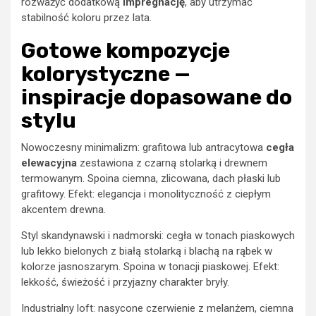
rozważyć dodatkową
impregnację
, aby utrzymać
stabilność koloru przez lata.
Gotowe kompozycje
kolorystyczne —
inspiracje dopasowane do
stylu
Nowoczesny minimalizm: grafitowa lub antracytowa
cegła
elewacyjna
zestawiona z czarną stolarką i drewnem
termowanym. Spoina ciemna, zlicowana, dach płaski lub
grafitowy. Efekt: elegancja i monolityczność z ciepłym
akcentem drewna.
Styl skandynawski i nadmorski: cegła w tonach piaskowych
lub lekko bielonych z białą stolarką i blachą na rąbek w
kolorze jasnoszarym. Spoina w tonacji piaskowej. Efekt:
lekkość, świeżość i przyjazny charakter bryły.
Industrialny loft: nasycone czerwienie z melanżem, ciemna