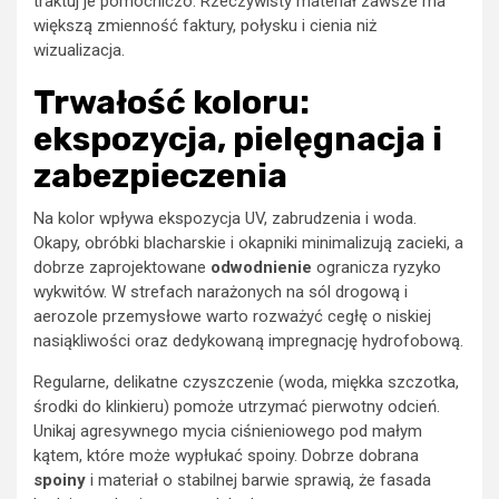
traktuj je pomocniczo. Rzeczywisty materiał zawsze ma
większą zmienność faktury, połysku i cienia niż
wizualizacja.
Trwałość koloru:
ekspozycja, pielęgnacja i
zabezpieczenia
Na kolor wpływa ekspozycja UV, zabrudzenia i woda.
Okapy, obróbki blacharskie i okapniki minimalizują zacieki, a
dobrze zaprojektowane
odwodnienie
ogranicza ryzyko
wykwitów. W strefach narażonych na sól drogową i
aerozole przemysłowe warto rozważyć cegłę o niskiej
nasiąkliwości oraz dedykowaną impregnację hydrofobową.
Regularne, delikatne czyszczenie (woda, miękka szczotka,
środki do klinkieru) pomoże utrzymać pierwotny odcień.
Unikaj agresywnego mycia ciśnieniowego pod małym
kątem, które może wypłukać spoiny. Dobrze dobrana
spoiny
i materiał o stabilnej barwie sprawią, że fasada