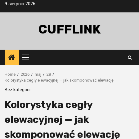
Skip
9 sierpnia 2026
to
content
CUFFLINK
Primary
Menu
Home
2026
maj
28
Kolorystyka cegły elewacyjnej — jak skomponować elewację
Bez kategorii
Kolorystyka cegły
elewacyjnej — jak
skomponować elewację