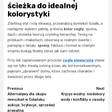
ścieżka do idealnej
kolorystyki
Zdefiniuj styl i rolę elewacji, przeanalizuj kontekst działki, a
następnie wybierz paletę, w której
kolor cegły
, spoina,
dach i stolarka tworzą czytelną hierarchię. Testuj na
próbkach i makietach, obserwuj w realnym świetle i
pamiętaj o detalu:
spoiny
, faktura i format w równym
stopniu budują finalny obraz jak sam odcień.
Przy tak zaplanowanym procesie
cegła elewacyjna
stanie
się nie tylko trwałą osłoną ścian, ale też konsekwentnym,
pięknym „ubraniem” domu, które zachowa charakter i
świeżość przez długie lata.
Continue
Previous
Next
Alternatywy dla skupu
Kryzys wodny: niedobory
Reading
mieszkań w Gdańsku:
wody i konflikty o zasoby
aukcje, licytacje, sprzedaż
prywatna