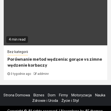
4 min read
Bez kategorii
Porównanie metod wędzenia: gorące vs zimne
wędzenie korbaczy
3 tygodnie ago
addminr
Strona Domowa
Biznes
Dom
Firmy
Motoryzacja
Nauka
Zdrowie i Uroda
Życie i Styl
Copyright © All rights reserved.
|
Newsphere
by AF themes.