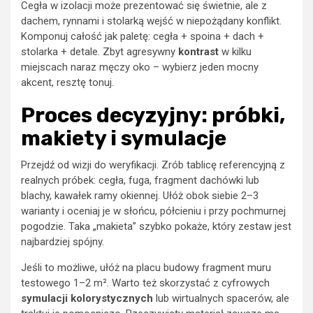
Cegła w izolacji może prezentować się świetnie, ale z
dachem, rynnami i stolarką wejść w niepożądany konflikt.
Komponuj całość jak paletę: cegła + spoina + dach +
stolarka + detale. Zbyt agresywny
kontrast
w kilku
miejscach naraz męczy oko – wybierz jeden mocny
akcent, resztę tonuj.
Proces decyzyjny: próbki,
makiety i symulacje
Przejdź od wizji do weryfikacji. Zrób tablicę referencyjną z
realnych próbek: cegła, fuga, fragment dachówki lub
blachy, kawałek ramy okiennej. Ułóż obok siebie 2–3
warianty i oceniaj je w słońcu, półcieniu i przy pochmurnej
pogodzie. Taka „makieta” szybko pokaże, który zestaw jest
najbardziej spójny.
Jeśli to możliwe, ułóż na placu budowy fragment muru
testowego 1–2 m². Warto też skorzystać z cyfrowych
symulacji kolorystycznych
lub wirtualnych spacerów, ale