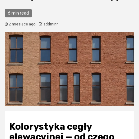
6 min read
2 miesiące ago
addminr
Kolorystyka cegły
elewacyjnej — od czego