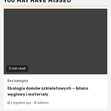
YOU MAY HAVE MISSED
5 min read
Bez kategorii
Ekologia domów szkieletowych — bilans
węglowy i materiały
2 tygodnie ago
addminr