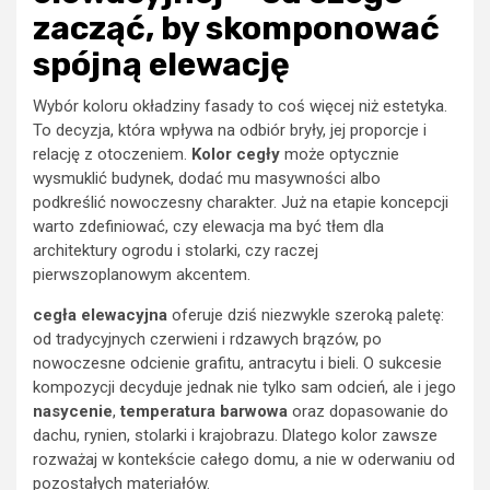
zacząć, by skomponować
spójną elewację
Wybór koloru okładziny fasady to coś więcej niż estetyka.
To decyzja, która wpływa na odbiór bryły, jej proporcje i
relację z otoczeniem.
Kolor cegły
może optycznie
wysmuklić budynek, dodać mu masywności albo
podkreślić nowoczesny charakter. Już na etapie koncepcji
warto zdefiniować, czy elewacja ma być tłem dla
architektury ogrodu i stolarki, czy raczej
pierwszoplanowym akcentem.
cegła elewacyjna
oferuje dziś niezwykle szeroką paletę:
od tradycyjnych czerwieni i rdzawych brązów, po
nowoczesne odcienie grafitu, antracytu i bieli. O sukcesie
kompozycji decyduje jednak nie tylko sam odcień, ale i jego
nasycenie
,
temperatura barwowa
oraz dopasowanie do
dachu, rynien, stolarki i krajobrazu. Dlatego kolor zawsze
rozważaj w kontekście całego domu, a nie w oderwaniu od
pozostałych materiałów.