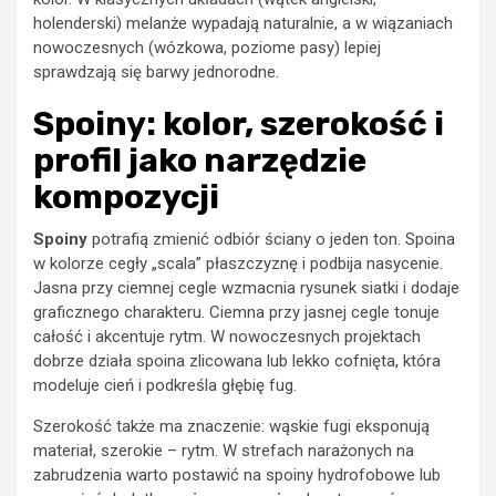
holenderski) melanże wypadają naturalnie, a w wiązaniach
nowoczesnych (wózkowa, poziome pasy) lepiej
sprawdzają się barwy jednorodne.
Spoiny: kolor, szerokość i
profil jako narzędzie
kompozycji
Spoiny
potrafią zmienić odbiór ściany o jeden ton. Spoina
w kolorze cegły „scala” płaszczyznę i podbija nasycenie.
Jasna przy ciemnej cegle wzmacnia rysunek siatki i dodaje
graficznego charakteru. Ciemna przy jasnej cegle tonuje
całość i akcentuje rytm. W nowoczesnych projektach
dobrze działa spoina zlicowana lub lekko cofnięta, która
modeluje cień i podkreśla głębię fug.
Szerokość także ma znaczenie: wąskie fugi eksponują
materiał, szerokie – rytm. W strefach narażonych na
zabrudzenia warto postawić na spoiny hydrofobowe lub