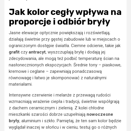
Jak kolor cegły wpływa na
proporcje i odbiór bryły
Jasne elewacje optycznie powiększają i rozświetlają;
działają świetnie przy gęstej zabudowie lub w miejscach o
ograniczonym dostępie światła. Ciemne odcienie, takie jak
grafit
czy
antracyt
, wyszczuplają bryłę i dodają jej
zdecydowania, ale mogą też podbić temperaturę ścian na
nasłonecznionych ekspozycjach. Średnie tony – piaskowe,
kremowe i ceglane – zapewniają ponadczasową
równowagę i łatwo je skomponować z naturalnymi
materiałami.
Intensywne czerwienie i melanże z przewagą rudości
wzmacniają wrażenie ciepła i tradycji, świetnie współgrają
z dachem ceramicznym i zielenią. Z kolei chłodne
mieszkanki szarości dobrze uzupełniają
nowoczesne
bryły
, aluminium i szkło. Pamiętaj, że ten sam kolor będzie
wyglądał inaczej w słońcu i w cieniu; testuj go o różnych