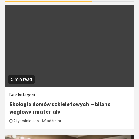
5 min read
Bez kategorii
Ekologia domów szkieletowych — bilans
węglowy i materiały
2 tygodnie ago
addminr