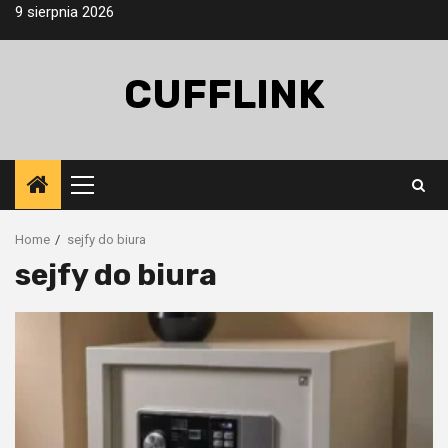
Skip
9 sierpnia 2026
to
content
CUFFLINK
Primary
Menu
Home
sejfy do biura
sejfy do biura