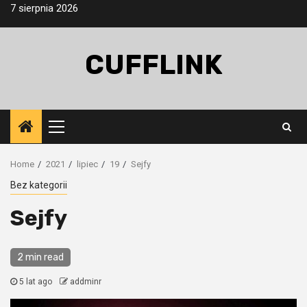
Skip
7 sierpnia 2026
to
content
CUFFLINK
Primary
Menu
Home
2021
lipiec
19
Sejfy
Bez kategorii
Sejfy
2 min read
5 lat ago
addminr