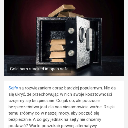
Gold bars stacked in open safe
Sejfy
są rozwiązaniem coraz bardziej popularnym. Nie da
się ukryć, że przechowując w nich swoje kosztowności
czujemy się bezpiecznie. Co jak co, ale poczucie
bezpieczeństwa jest dla nas niesamowicie ważne. Dzięki
temu zróbmy co w naszej mocy, aby poczuć się
bezpiecznie. A co gdy jednak na sejfy nie chcemy
postawić? Warto poszukać pewnej alternatywy.